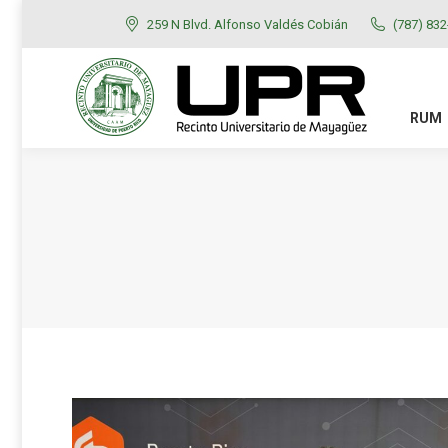
259 N Blvd. Alfonso Valdés Cobián
(787) 83
RUM
ADMISIONES
RUM