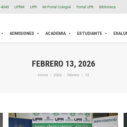
2-4040
UPRM
UPR
Mi Portal Colegial
Portal UPR
Biblioteca
ACADEMIA
ESTUDIANTE
EXALUMNOS
INVESTIGAC
ADMISIONES
ACADEMIA
ESTUDIANTE
EXALU
FEBRERO 13, 2026
You are here:
Home
2026
febrero
13