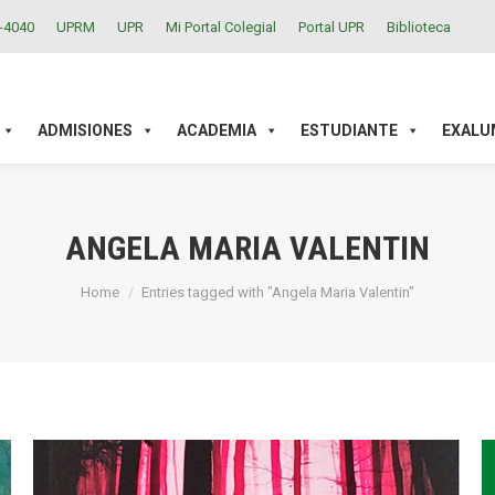
2-4040
UPRM
UPR
Mi Portal Colegial
Portal UPR
Biblioteca
ACADEMIA
ESTUDIANTE
EXALUMNOS
INVESTIGAC
ADMISIONES
ACADEMIA
ESTUDIANTE
EXALU
ANGELA MARIA VALENTIN
You are here:
Home
Entries tagged with "Angela Maria Valentin"