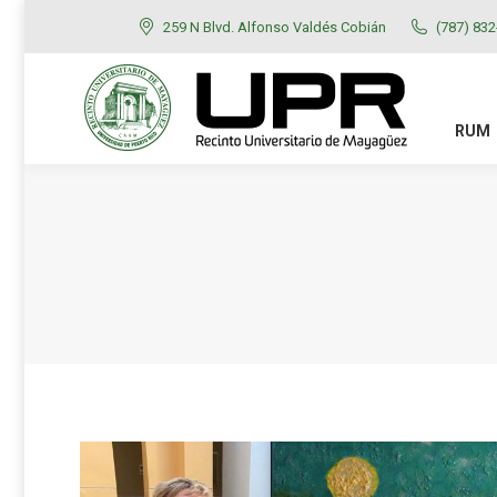
259 N Blvd. Alfonso Valdés Cobián
(787) 83
RUM
ADMISIONES
RUM