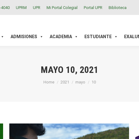
2-4040
UPRM
UPR
Mi Portal Colegial
Portal UPR
Biblioteca
ACADEMIA
ESTUDIANTE
EXALUMNOS
INVESTIGAC
ADMISIONES
ACADEMIA
ESTUDIANTE
EXALU
MAYO 10, 2021
You are here:
Home
2021
mayo
10