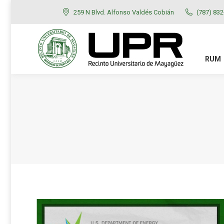
259 N Blvd. Alfonso Valdés Cobián
(787) 83
RUM
ADMISIONES
RUM