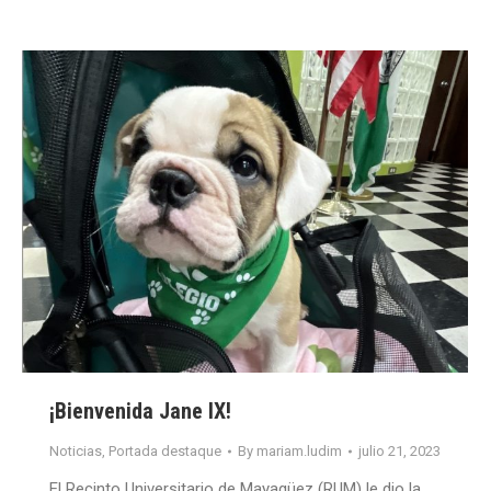
¡Bienvenida Jane IX!
Noticias
,
Portada destaque
By
mariam.ludim
julio 21, 2023
El Recinto Universitario de Mayagüez (RUM) le dio la