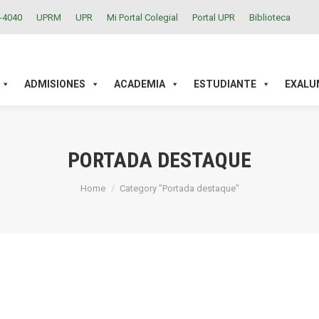
2-4040
UPRM
UPR
Mi Portal Colegial
Portal UPR
Biblioteca
ACADEMIA
ESTUDIANTE
EXALUMNOS
INVESTIGAC
ADMISIONES
ACADEMIA
ESTUDIANTE
EXALU
PORTADA DESTAQUE
You are here:
Home
Category "Portada destaque"