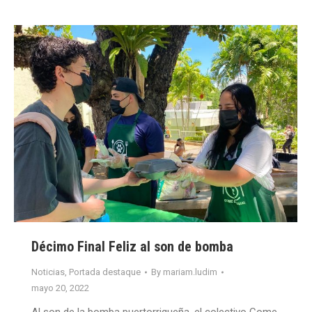
Décimo Final Feliz al son de bomba
Noticias
,
Portada destaque
By
mariam.ludim
mayo 20, 2022