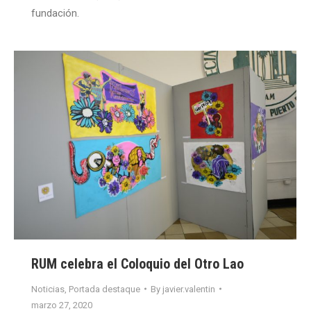
fundación.
RUM celebra el Coloquio del Otro Lao
Noticias
,
Portada destaque
By
javier.valentin
marzo 27, 2020