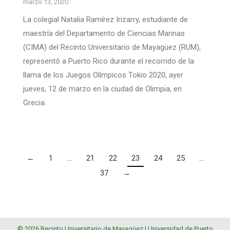
marzo 13, 2020
La colegial Natalia Ramírez Irizarry, estudiante de
maestría del Departamento de Ciencias Marinas
(CIMA) del Recinto Universitario de Mayagüez (RUM),
representó a Puerto Rico durante el recorrido de la
llama de los Juegos Olímpicos Tokio 2020, ayer
jueves, 12 de marzo en la ciudad de Olimpia, en
Grecia.
←
1
…
21
22
23
24
25
…
37
→
© 2026 Recinto Universitario de Mayagüez |
Universidad de Puerto