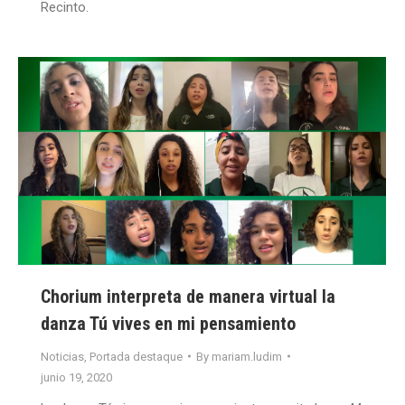
Recinto.
Chorium interpreta de manera virtual la
danza Tú vives en mi pensamiento
Noticias
,
Portada destaque
By
mariam.ludim
junio 19, 2020