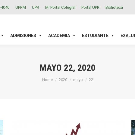
2-4040
UPRM
UPR
Mi Portal Colegial
Portal UPR
Biblioteca
ACADEMIA
ESTUDIANTE
EXALUMNOS
INVESTIGAC
ADMISIONES
ACADEMIA
ESTUDIANTE
EXALU
MAYO 22, 2020
You are here:
Home
2020
mayo
22