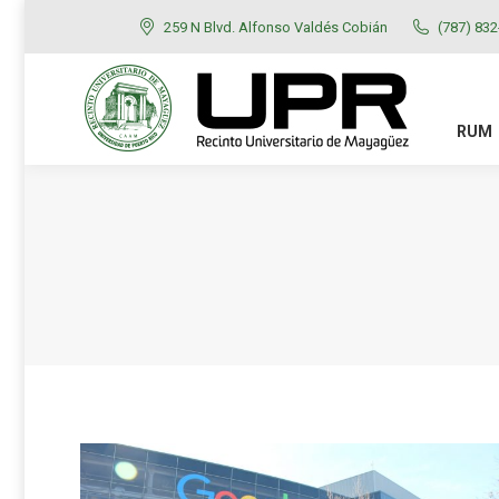
259 N Blvd. Alfonso Valdés Cobián
(787) 83
RUM
ADMISIONES
RUM