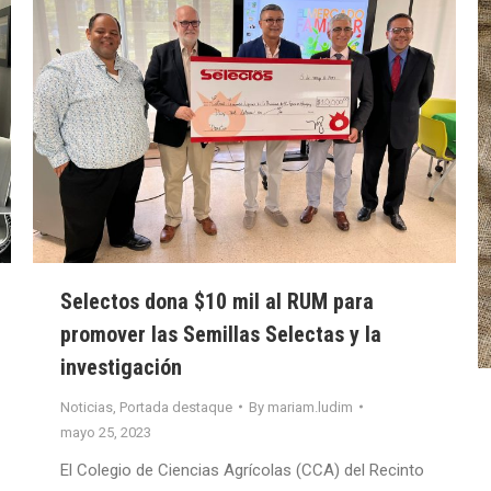
Selectos dona $10 mil al RUM para
promover las Semillas Selectas y la
investigación
Noticias
,
Portada destaque
By
mariam.ludim
mayo 25, 2023
El Colegio de Ciencias Agrícolas (CCA) del Recinto