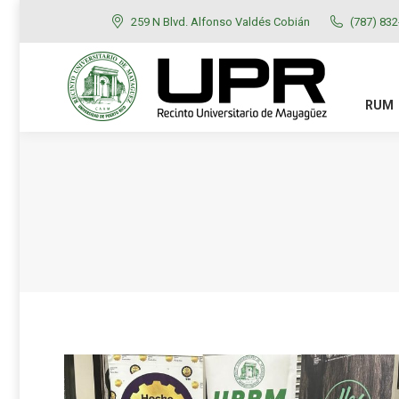
259 N Blvd. Alfonso Valdés Cobián
(787) 83
RUM
ADMISIONES
RUM