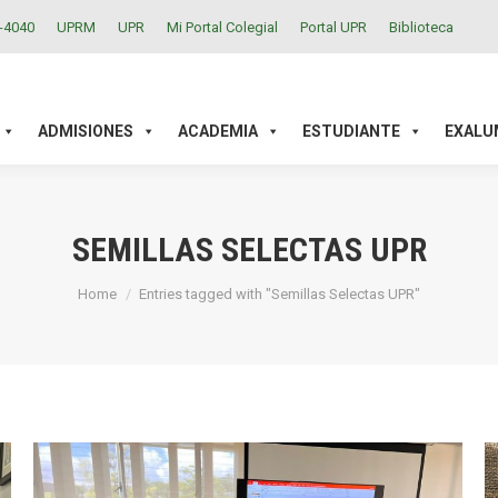
2-4040
UPRM
UPR
Mi Portal Colegial
Portal UPR
Biblioteca
ACADEMIA
ESTUDIANTE
EXALUMNOS
INVESTIGAC
ADMISIONES
ACADEMIA
ESTUDIANTE
EXALU
SEMILLAS SELECTAS UPR
You are here:
Home
Entries tagged with "Semillas Selectas UPR"