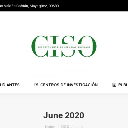
nso Valdés Cobián, Mayagüez, 00680
STUDIANTES
CENTROS DE INVESTIGACIÓN
PUBLI
UDIANTES
CENTROS DE INVESTIGACIÓN
PUB
June 2020
You are here:
Home
2020
June