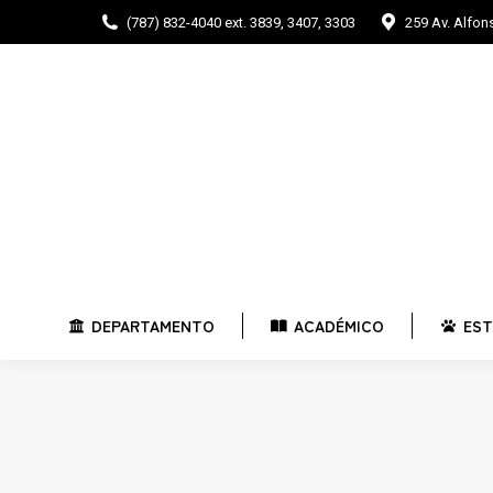
(787) 832-4040 ext. 3839, 3407, 3303
259 Av. Alfo
DEPARTAMENTO
ACADÉMICO
E
DEPARTAMENTO
ACADÉMICO
EST