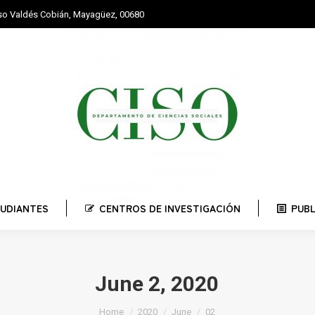
nso Valdés Cobián, Mayagüez, 00680
STUDIANTES
CENTROS DE INVESTIGACIÓN
PUBLI
UDIANTES
CENTROS DE INVESTIGACIÓN
PUB
June 2, 2020
You are here:
Home
2020
June
02