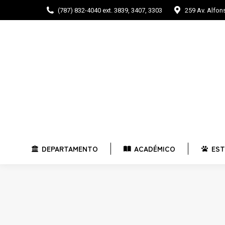
(787) 832-4040 ext. 3839, 3407, 3303
259 Av. Alfo
DEPARTAMENTO
ACADÉMICO
E
DEPARTAMENTO
ACADÉMICO
EST