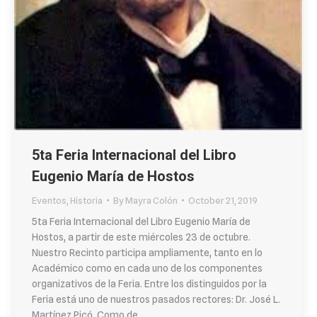
5ta Feria Internacional del Libro
Eugenio María de Hostos
Eventos
,
Historia
By
Mayra Colón
October 21, 2019
5ta Feria Internacional del Libro Eugenio María de
Hostos, a partir de este miércoles 23 de octubre.
Nuestro Recinto participa ampliamente, tanto en lo
Académico como en cada uno de los componentes
organizativos de la Feria. Entre los distinguidos por la
Feria está uno de nuestros pasados rectores: Dr. José L.
Martínez Picó. Como de…