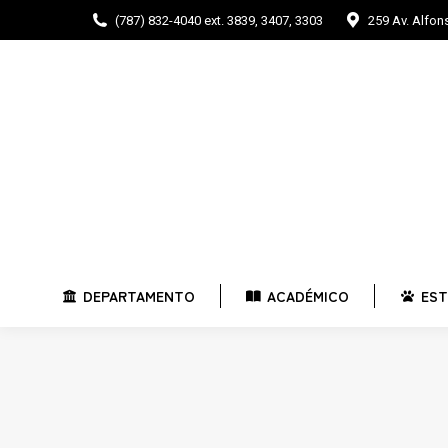
(787) 832-4040 ext. 3839, 3407, 3303
259 Av. Alfo
DEPARTAMENTO
ACADÉMICO
E
DEPARTAMENTO
ACADÉMICO
EST