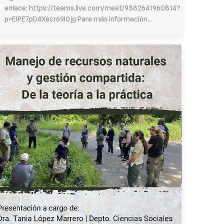
enlace: https://teams.live.com/meet/9382641960814?
p=EIPE7pD4Xecr69I0jg Para más información…