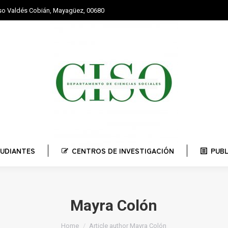
nso Valdés Cobián, Mayagüez, 00680
STUDIANTES
CENTROS DE INVESTIGACIÓN
PUBLI
UDIANTES
CENTROS DE INVESTIGACIÓN
PUB
Mayra Colón
You are here:
Home
Article author Mayra Colón