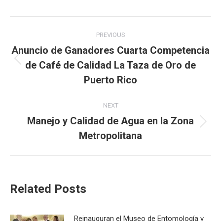
Post
PREVIOUS
navigation
Anuncio de Ganadores Cuarta Competencia
de Café de Calidad La Taza de Oro de
Previous
post:
Puerto Rico
NEXT
Manejo y Calidad de Agua en la Zona
Next
Metropolitana
post:
Related Posts
Reinauguran el Museo de Entomología y