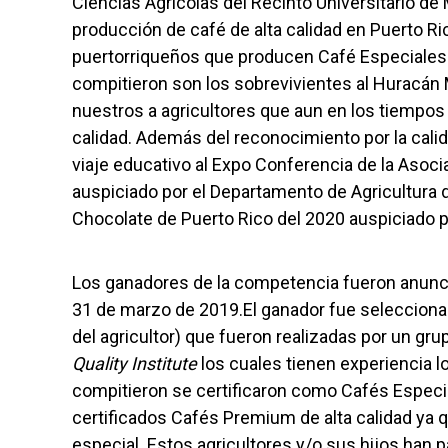
Ciencias Agrícolas del Recinto Universitario de
producción de café de alta calidad en Puerto R
puertorriqueños que producen Café Especiales 
compitieron son los sobrevivientes al Huracán 
nuestros a agricultores que aun en los tiempos 
calidad. Además del reconocimiento por la cali
viaje educativo al Expo Conferencia de la Asoc
auspiciado por el Departamento de Agricultura 
Chocolate de Puerto Rico del 2020 auspiciado p
Los ganadores de la competencia fueron anunci
31 de marzo de 2019.El ganador fue selecciona
del agricultor) que fueron realizadas por un gru
Quality Institute
los cuales tienen experiencia l
compitieron se certificaron como Cafés Especia
certificados Cafés Premium de alta calidad ya qu
especial. Estos agricultores y/o sus hijos han 