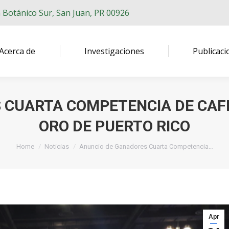
n Botánico Sur, San Juan, PR 00926
Acerca de
Investigaciones
Publicaci
CUARTA COMPETENCIA DE CAFÉ
ORO DE PUERTO RICO
You are here:
Home
Noticias
Anuncio de Ganadores Cuarta Competencia…
Apr