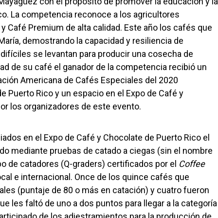
 Mayagüez con el propósito de promover la educación y la
ico. La competencia reconoce a los agricultores
y Café Premium de alta calidad. Este año los cafés que
María, demostrando la capacidad y resiliencia de
difíciles se levantan para producir una cosecha de
dad de su café el ganador de la competencia recibió un
iación Americana de Cafés Especiales del 2020
de Puerto Rico y un espacio en el Expo de Café y
or los organizadores de este evento.
ados en el Expo de Café y Chocolate de Puerto Rico el
do mediante pruebas de catado a ciegas (sin el nombre
po de catadores (Q-graders) certificados por el
Coffee
ocal e internacional. Once de los quince cafés que
les (puntaje de 80 o más en catación) y cuatro fueron
e les faltó de uno a dos puntos para llegar a la categoría
participado de los adiestramientos para la producción de