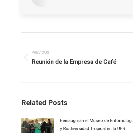
Post
navigation
PREVIOUS
Reunión de la Empresa de Café
Previous
post:
Related Posts
Reinauguran el Museo de Entomologí
y Biodiversidad Tropical en la UPR