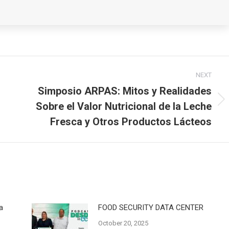
NEXT
Simposio ARPAS: Mitos y Realidades
Sobre el Valor Nutricional de la Leche
Next
post:
Fresca y Otros Productos Lácteos
a
FOOD SECURITY DATA CENTER
October 20, 2025