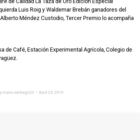
fé de Calidad La Taza de Oro Edición Especial
zquierda Luis Roig y Waldemar Brebán ganadores del
 Alberto Méndez Custodio, Tercer Premio lo acompaña
 de Café, Estación Experimental Agrícola, Colegio de
yagüez.
By
maria.santiago23
April 24, 2019