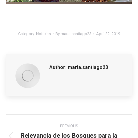
Category:
Noticias
By
maria.santiago23
April 22, 2019
Author:
maria.santiago23
Post
PREVIOUS
navigation
Relevancia de los Bosques para la