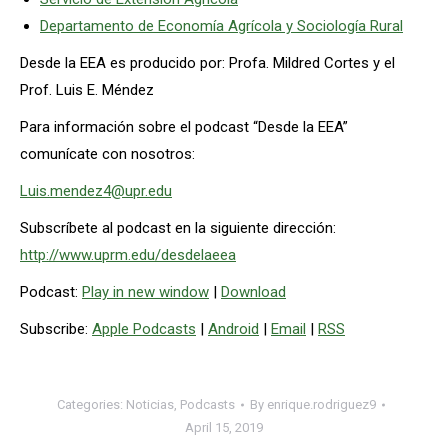
Departamento de Economía Agrícola y Sociología Rural
Desde la EEA es producido por: Profa. Mildred Cortes y el
Prof. Luis E. Méndez
Para información sobre el podcast “Desde la EEA”
comunícate con nosotros:
Luis.mendez4@upr.edu
Subscríbete al podcast en la siguiente dirección:
http://www.uprm.edu/desdelaeea
Podcast:
Play in new window
|
Download
Subscribe:
Apple Podcasts
|
Android
|
Email
|
RSS
Categories:
Noticias
,
Podcasts
By
enrique.rodriguez9
April 15, 2019