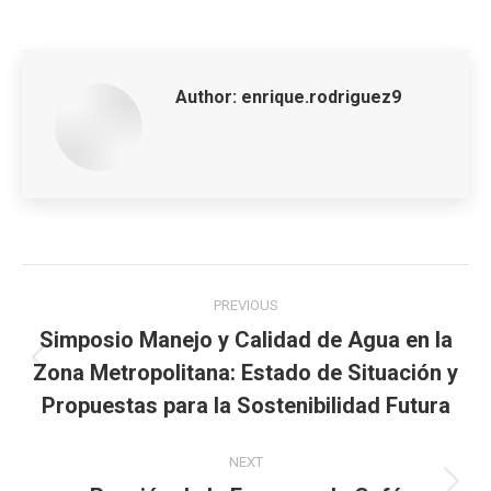
Author:
enrique.rodriguez9
Post
PREVIOUS
navigation
Simposio Manejo y Calidad de Agua en la
Zona Metropolitana: Estado de Situación y
Previous
post:
Propuestas para la Sostenibilidad Futura
NEXT