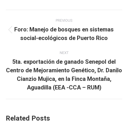
Post
PREVIOUS
navigation
Foro: Manejo de bosques en sistemas
Previous
social-ecológicos de Puerto Rico
post:
NEXT
5ta. exportación de ganado Senepol del
Centro de Mejoramiento Genético, Dr. Danilo
Next
Cianzio Mujica, en la Finca Montaña,
post:
Aguadilla (EEA -CCA – RUM)
Related Posts