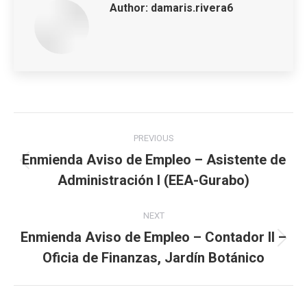
Author:
damaris.rivera6
Post
PREVIOUS
navigation
Enmienda Aviso de Empleo – Asistente de
Previous
Administración I (EEA-Gurabo)
post:
NEXT
Enmienda Aviso de Empleo – Contador II –
Next
Oficia de Finanzas, Jardín Botánico
post: