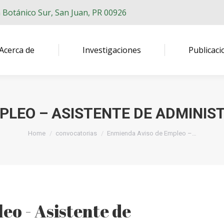
n Botánico Sur, San Juan, PR 00926
Acerca de
Investigaciones
Publicaci
PLEO – ASISTENTE DE ADMINIST
You are here:
Home
convocatorias
Enmienda Aviso de Empleo –…
eo - Asistente de