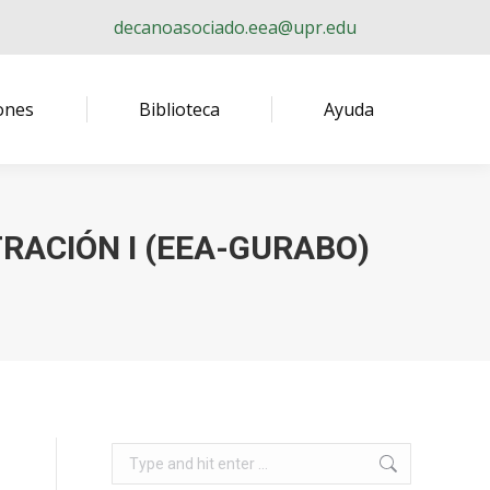
decanoasociado.eea@upr.edu
ones
Biblioteca
Ayuda
RACIÓN I (EEA-GURABO)
Search: