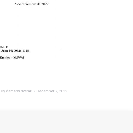
By
damaris.rivera6
December 7, 2022