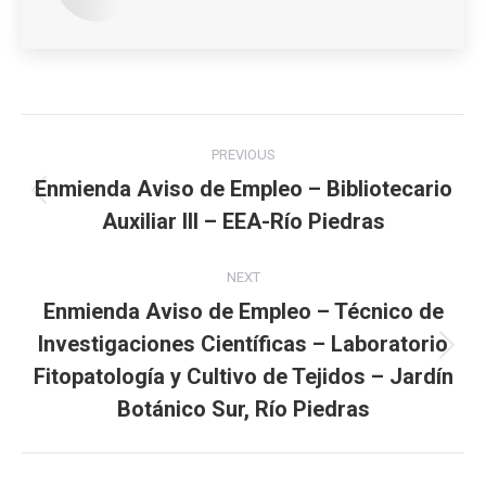
Post
PREVIOUS
navigation
Enmienda Aviso de Empleo – Bibliotecario
Previous
Auxiliar III – EEA-Río Piedras
post:
NEXT
Enmienda Aviso de Empleo – Técnico de
Investigaciones Científicas – Laboratorio
Next
Fitopatología y Cultivo de Tejidos – Jardín
post:
Botánico Sur, Río Piedras