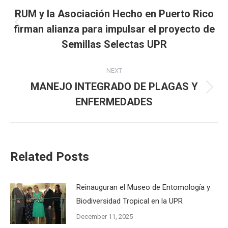
navigation
RUM y la Asociación Hecho en Puerto Rico
firman alianza para impulsar el proyecto de
Previous
post:
Semillas Selectas UPR
NEXT
MANEJO INTEGRADO DE PLAGAS Y
Next
ENFERMEDADES
post:
Related Posts
Reinauguran el Museo de Entomología y
Biodiversidad Tropical en la UPR
December 11, 2025