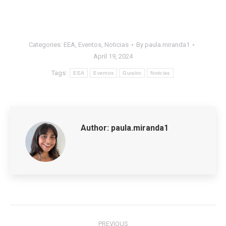
Categories:
EEA
,
Eventos
,
Noticias
By
paula.miranda1
April 19, 2024
Tags:
EEA
Eventos
Gurabo
Noticias
Author:
paula.miranda1
Post
PREVIOUS