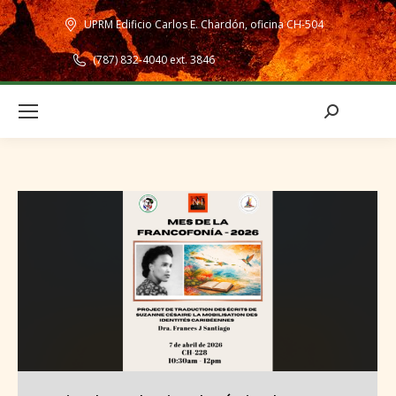
UPRM Edificio Carlos E. Chardón, oficina CH-504
(787) 832-4040 ext. 3846
Search: