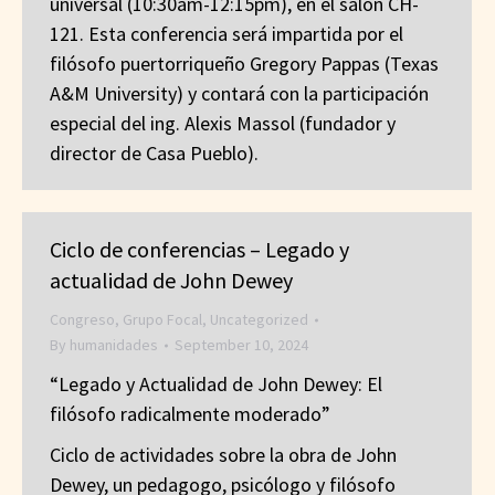
universal (10:30am-12:15pm), en el salón CH-
121. Esta conferencia será impartida por el
filósofo puertorriqueño Gregory Pappas (Texas
A&M University) y contará con la participación
especial del ing. Alexis Massol (fundador y
director de Casa Pueblo).
Ciclo de conferencias – Legado y
actualidad de John Dewey
Congreso
,
Grupo Focal
,
Uncategorized
By
humanidades
September 10, 2024
“Legado y Actualidad de John Dewey: El
filósofo radicalmente moderado”
Ciclo de actividades sobre la obra de John
Dewey, un pedagogo, psicólogo y filósofo