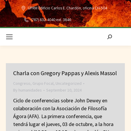
UPRM Edificio Carlos E. Chardón, oficina CH-504
(787) 832-4040 ext. 3846
Search:
Charla con Gregory Pappas y Alexis Massol
Congreso
,
Grupo Focal
,
Uncategorized
By
humanidades
September 10, 2024
Ciclo de conferencias sobre John Dewey en
colaboración con la Asociación de Filosofía
Ágora (AFA). La primera conferencia, que
tendrá lugar el jueves, 03 de octubre, a la hora