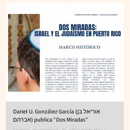
Dariel U. González García (אוריאל בן
אברהם) publica “Dos Miradas”
Congreso
,
Uncategorized
By
Jeffrey Herlihy-Mera