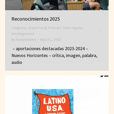
Reconocimientos 2025
Congreso
,
Grupo Focal
,
Podcast
,
Tinta regada
,
Uncategorized
By
humanidades
March 1, 2025
– aportaciones destacadas 2023-2024 –
Nuevos Horizontes – crítica, imagen, palabra,
audio