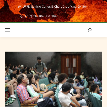
UPRM Edificio Carlos E. Chardón, oficina CH-504
(787) 832-4040 ext. 3846
Search: