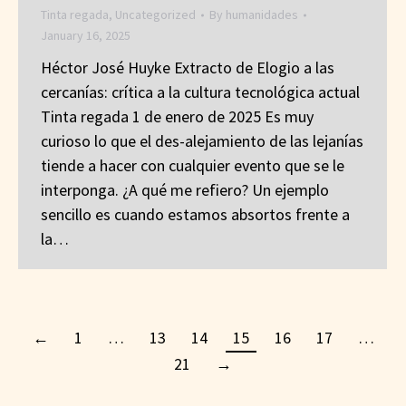
Tinta regada
,
Uncategorized
By
humanidades
January 16, 2025
Héctor José Huyke Extracto de Elogio a las
cercanías: crítica a la cultura tecnológica actual
Tinta regada 1 de enero de 2025 Es muy
curioso lo que el des-alejamiento de las lejanías
tiende a hacer con cualquier evento que se le
interponga. ¿A qué me refiero? Un ejemplo
sencillo es cuando estamos absortos frente a
la…
←
1
…
13
14
15
16
17
…
21
→