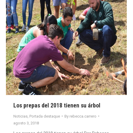
Los prepas del 2018 tienen su árbol
Noticias
,
Portada destaque
By
rebecca.carrero
agosto 3, 2018