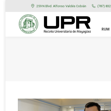
259 N Blvd. Alfonso Valdés Cobián
(787) 83
RUM
ADMISIONES
RUM