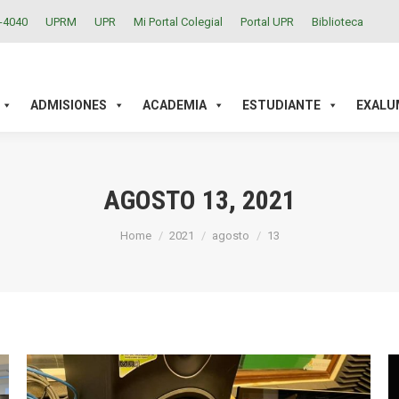
2-4040
UPRM
UPR
Mi Portal Colegial
Portal UPR
Biblioteca
ACADEMIA
ESTUDIANTE
EXALUMNOS
INVESTIGAC
ADMISIONES
ACADEMIA
ESTUDIANTE
EXALU
AGOSTO 13, 2021
You are here:
Home
2021
agosto
13