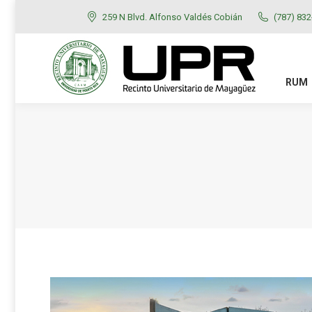
259 N Blvd. Alfonso Valdés Cobián
(787) 83
RUM
ADMISIONES
RUM