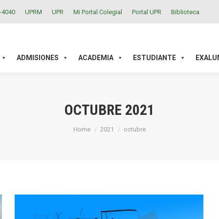
2-4040
UPRM
UPR
Mi Portal Colegial
Portal UPR
Biblioteca
ACADEMIA
ESTUDIANTE
EXALUMNOS
INVESTIGAC
ADMISIONES
ACADEMIA
ESTUDIANTE
EXALU
OCTUBRE 2021
You are here:
Home
2021
octubre