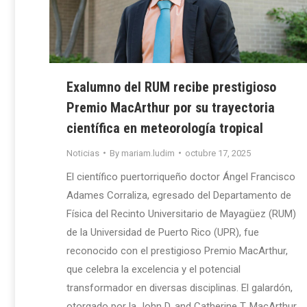
Exalumno del RUM recibe prestigioso
Premio MacArthur por su trayectoria
científica en meteorología tropical
Noticias
By
mariam.ludim
octubre 17, 2025
El científico puertorriqueño doctor Ángel Francisco
Adames Corraliza, egresado del Departamento de
Física del Recinto Universitario de Mayagüez (RUM)
de la Universidad de Puerto Rico (UPR), fue
reconocido con el prestigioso Premio MacArthur,
que celebra la excelencia y el potencial
transformador en diversas disciplinas. El galardón,
otorgado por la John D. and Catherine T. MacArthur