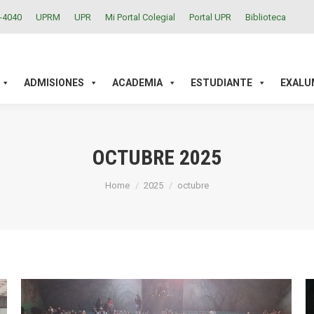
2-4040
UPRM
UPR
Mi Portal Colegial
Portal UPR
Biblioteca
ACADEMIA
ESTUDIANTE
EXALUMNOS
INVESTIGAC
ADMISIONES
ACADEMIA
ESTUDIANTE
EXALU
OCTUBRE 2025
You are here:
Home
2025
octubre