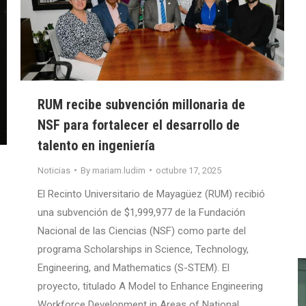
RUM recibe subvención millonaria de
NSF para fortalecer el desarrollo de
talento en ingeniería
Noticias
By
mariam.ludim
octubre 17, 2025
El Recinto Universitario de Mayagüez (RUM) recibió
una subvención de $1,999,977 de la Fundación
Nacional de las Ciencias (NSF) como parte del
programa Scholarships in Science, Technology,
Engineering, and Mathematics (S-STEM). El
proyecto, titulado A Model to Enhance Engineering
Workforce Development in Areas of National