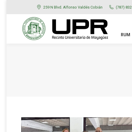
259 N Blvd. Alfonso Valdés Cobián
(787) 83
RUM
ADMISIONES
RUM