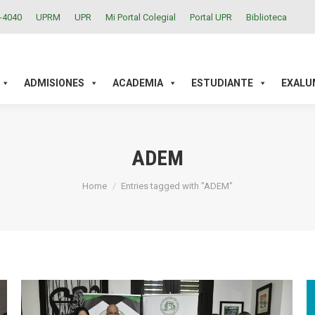
2-4040
UPRM
UPR
Mi Portal Colegial
Portal UPR
Biblioteca
ACADEMIA
ESTUDIANTE
EXALUMNOS
INVESTIGAC
ADMISIONES
ACADEMIA
ESTUDIANTE
EXALU
ADEM
You are here:
Home
Entries tagged with "ADEM"