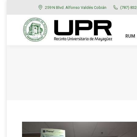
259 N Blvd. Alfonso Valdés Cobián
(787) 83
RUM
ADMISIONES
RUM