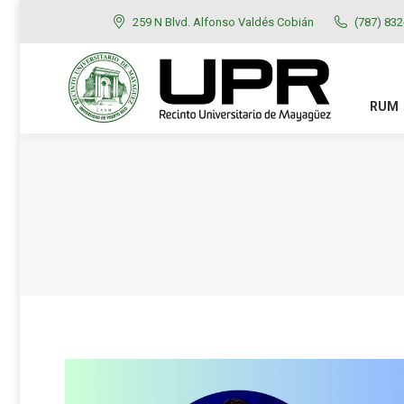
259 N Blvd. Alfonso Valdés Cobián
(787) 83
RUM
ADMISIONES
RUM