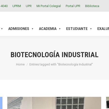
2-4040
UPRM
UPR
Mi Portal Colegial
Portal UPR
Biblioteca
ACADEMIA
ESTUDIANTE
EXALUMNOS
INVESTIGAC
ADMISIONES
ACADEMIA
ESTUDIANTE
EXALU
BIOTECNOLOGÍA INDUSTRIAL
You are here:
Home
Entries tagged with "Biotecnología Industrial"