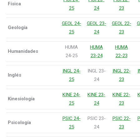
Física
25
24
23
GEOL 24-
GEOL 23-
GEOL 22-
G
Geología
25
24
23
HUMA
HUMA
HUMA
Humanidades
24-25
23-24
22-23
INGL 24-
INGL 23-
INGL 22-
I
Inglés
25
24
23
KINE 24-
KINE 23-
KINE 22-
K
Kinesiología
25
24
23
PSIC 24-
PSIC 23-
PSIC 22-
P
Psicología
25
24
23