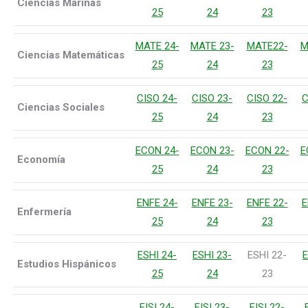
Ciencias Marinas
25
24
23
MATE 24-
MATE 23-
MATE22-
M
Ciencias Matemáticas
25
24
23
CISO 24-
CISO 23-
CISO 22-
C
Ciencias Sociales
25
24
23
ECON 24-
ECON 23-
ECON 22-
E
Economía
25
24
23
ENFE 24-
ENFE 23-
ENFE 22-
E
Enfermería
25
24
23
ESHI 24-
ESHI 23-
ESHI 22-
E
Estudios Hispánicos
25
24
23
FISI 24-
FISI 23-
FISI 22-