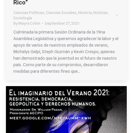
Rico”
Ciencias Políticas
,
Ciencias Sociales
,
Historia
,
Noticias
,
Sociología
By
Mayra Colón
September 27, 2021
Culminada la primera Sesión Ordinaria de la 19na
Asamblea Legislativa y queremos agradecer la labor y el
apoyo de varios de nuestros empleados de verano,
Michelys Gelpí, Steph Guzmán y Kevin Crespo, quienes
han demostrado que la juventud es el futuro de nuestro
país. Como parte de su compromiso, desarrollaron
medidas para diferentes fines que…