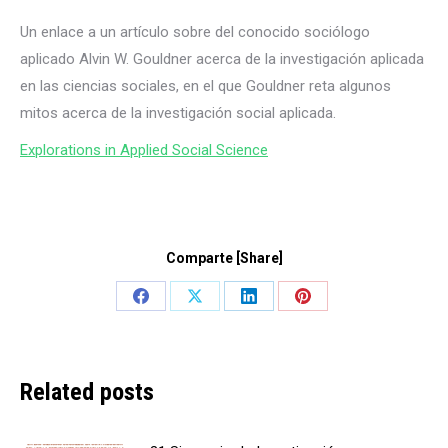
Un enlace a un artículo sobre del conocido sociólogo
aplicado Alvin W. Gouldner acerca de la investigación aplicada
en las ciencias sociales, en el que Gouldner reta algunos
mitos acerca de la investigación social aplicada.
Explorations in Applied Social Science
Comparte [Share]
Share
Share
Share
Share
on
on
on
on
Facebook
X
LinkedIn
Pinterest
Related posts