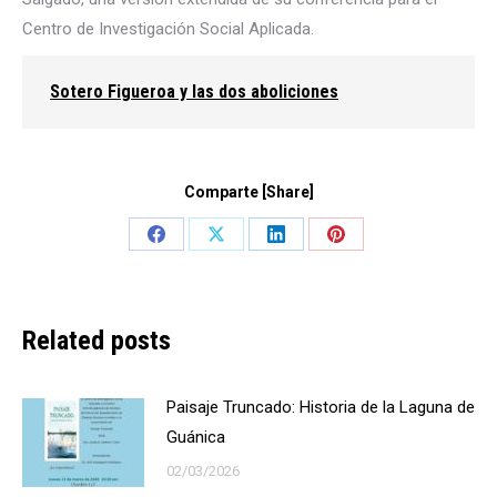
Centro de Investigación Social Aplicada.
Sotero Figueroa y las dos aboliciones
Comparte [Share]
Share
Share
Share
Share
on
on
on
on
Facebook
X
LinkedIn
Pinterest
Related posts
Paisaje Truncado: Historia de la Laguna de
Guánica
02/03/2026