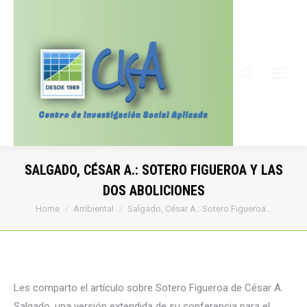
Search:
SALGADO, CÉSAR A.: SOTERO FIGUEROA Y LAS
DOS ABOLICIONES
You are here:
Home
Ambiental
Salgado, César A.: Sotero Figueroa…
Les comparto el artículo sobre Sotero Figueroa de César A.
Salgado, una versión extendida de su conferencia para el