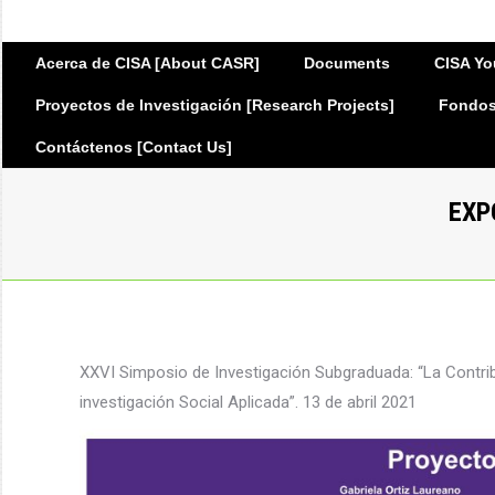
Acerca de CISA [About CASR]
Documents
CISA Yo
Proyectos de Investigación [Research Projects]
Fondos 
Contáctenos [Contact Us]
EXP
XXVI Simposio de Investigación Subgraduada: “La Contrib
investigación Social Aplicada”. 13 de abril 2021