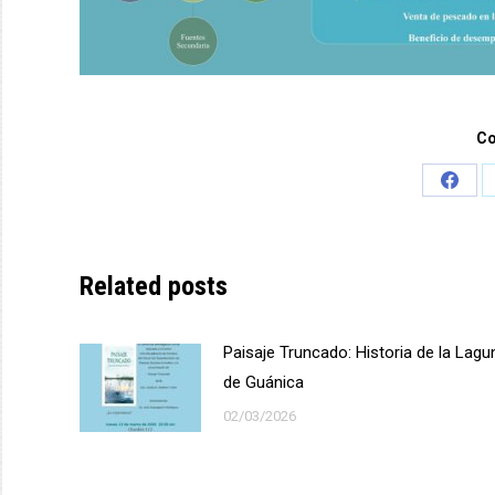
Co
Share
on
Face
Related posts
Paisaje Truncado: Historia de la Lagu
de Guánica
02/03/2026