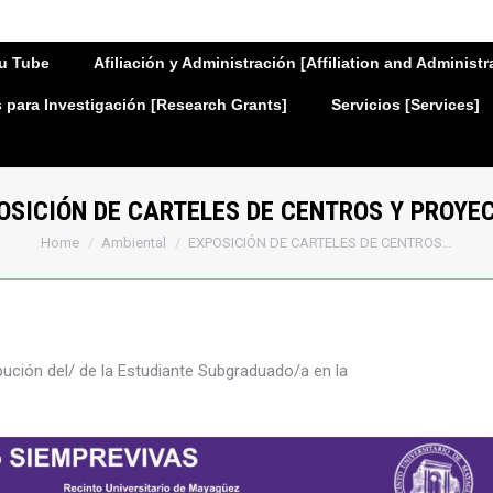
u Tube
Afiliación y Administración [Affiliation and Administr
para Investigación [Research Grants]
Servicios [Services]
OSICIÓN DE CARTELES DE CENTROS Y PROYE
You are here:
Home
Ambiental
EXPOSICIÓN DE CARTELES DE CENTROS…
ución del/ de la Estudiante Subgraduado/a en la