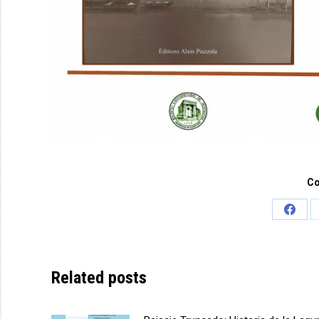
Co
Share
on
Face
Related posts