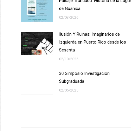
Paisaje Truncado: Historia de la Lagu
de Guánica
02/03/2026
Ilusión Y Ruinas: Imaginarios de
Izquierda en Puerto Rico desde los
Sesenta
02/10/2025
30 Simposio Investigación
Subgraduada
02/06/2025