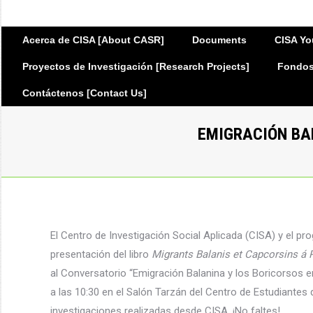
Acerca de CISA [About CASR]
Documents
CISA Yo
Proyectos de Investigación [Research Projects]
Fondos 
Contáctenos [Contact Us]
EMIGRACIÓN BA
El Centro de Investigación Social Aplicada (CISA) y el pr
presentación del libro
Migrants Balanis et Capcorsins á 
al Conversatorio “Emigración Balanina y los Boricorsos e
a las 10:30 en el Salón Tarzán del Centro de Estudiantes 
investigaciones realizadas desde CISA. ¡No faltes!