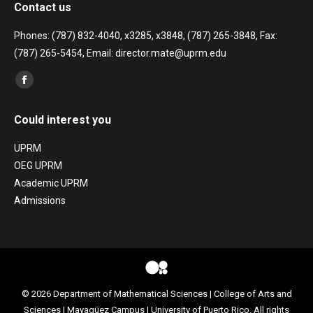
Contact us
Phones: (787) 832-4040, x3285, x3848, (787) 265-3848, Fax:
(787) 265-5454, Email: director.mate@uprm.edu
Find us on:
Facebook
page
Could interest you
opens
in
UPRM
new
OEG UPRM
window
Academic UPRM
Admissions
© 2026
Department of Mathematical Sciences
|
College of Arts and
Sciences
|
Mayagüez Campus
|
University of Puerto Rico
. All rights