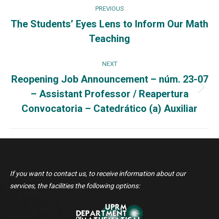
Post
PREVIOUS
navigation
The Students’ Eyes Lens to Inform Our Math
Previous
Teaching
post:
NEXT
Reopening Job Announcement – núm. 23-07
– Assistant Professor / Reapertura
Next
post:
Convocatoria – Catedrático (a) Auxiliar
If you want to contact us, to receive information about our
services, the facilities the following options: