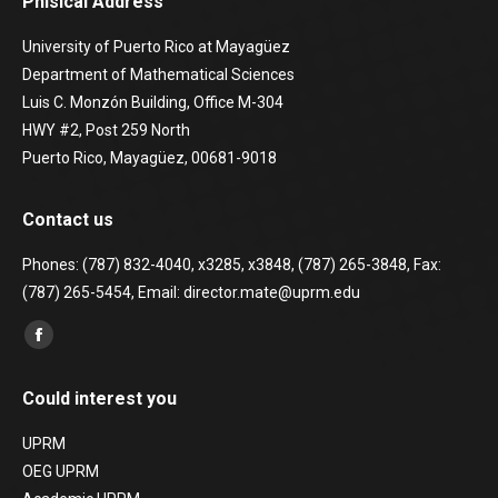
Phisical Address
University of Puerto Rico at Mayagüez
Department of Mathematical Sciences
Luis C. Monzón Building, Office M-304
HWY #2, Post 259 North
Puerto Rico, Mayagüez, 00681-9018
Contact us
Phones: (787) 832-4040, x3285, x3848, (787) 265-3848, Fax:
(787) 265-5454, Email: director.mate@uprm.edu
Find us on:
Facebook
page
Could interest you
opens
in
UPRM
new
OEG UPRM
window