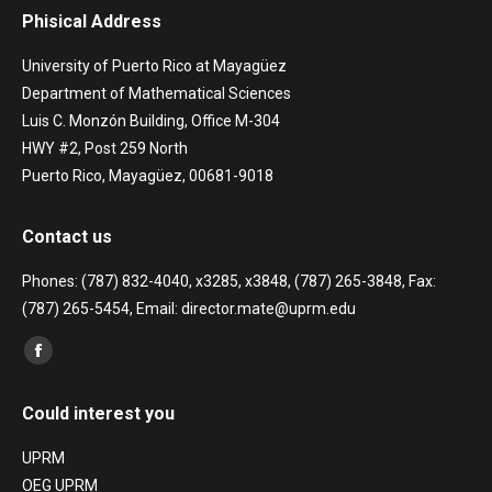
Phisical Address
University of Puerto Rico at Mayagüez
Department of Mathematical Sciences
Luis C. Monzón Building, Office M-304
HWY #2, Post 259 North
Puerto Rico, Mayagüez, 00681-9018
Contact us
Phones: (787) 832-4040, x3285, x3848, (787) 265-3848, Fax:
(787) 265-5454, Email: director.mate@uprm.edu
Find us on:
Facebook
page
Could interest you
opens
in
UPRM
new
OEG UPRM