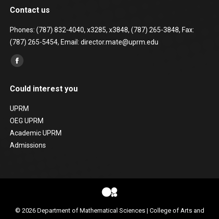
Contact us
Phones: (787) 832-4040, x3285, x3848, (787) 265-3848, Fax:
(787) 265-5454, Email: director.mate@uprm.edu
Find us on:
Facebook
page
Could interest you
opens
in
UPRM
new
OEG UPRM
window
Academic UPRM
Admissions
© 2026
Department of Mathematical Sciences
|
College of Arts and