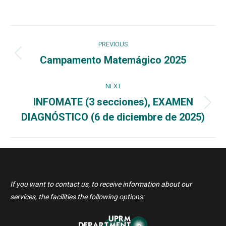
Post
PREVIOUS
navigation
Campamento Matemágico 2025
Previous
post:
NEXT
INFOMATE (3 secciones), EXAMEN
Next
DIAGNÓSTICO (6 de diciembre de 2025)
post:
If you want to contact us, to receive information about our
services, the facilities the following options: