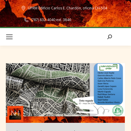
UPRM Edificio Carlos E. Chardón, oficina CH-504
(787) 832-4040 ext. 3846
Search: