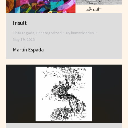
Insult
Tinta regada
,
Uncategorized
By
humanidades
May 19, 2026
Martín Espada