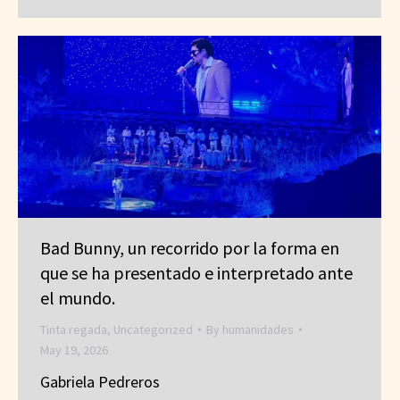
Bad Bunny, un recorrido por la forma en
que se ha presentado e interpretado ante
el mundo.
Tinta regada
,
Uncategorized
By
humanidades
May 19, 2026
Gabriela Pedreros