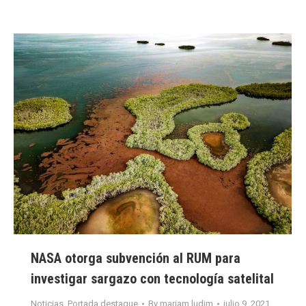
NASA otorga subvención al RUM para
investigar sargazo con tecnología satelital
Noticias
,
Portada destaque
By
mariam.ludim
julio 9, 2021