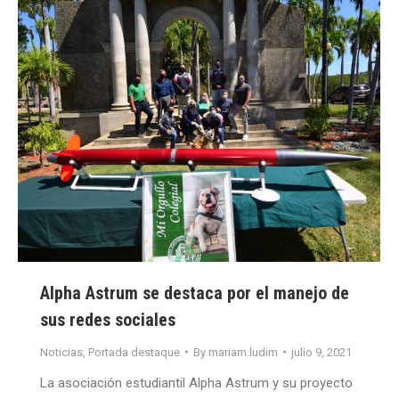
Alpha Astrum se destaca por el manejo de
sus redes sociales
Noticias
,
Portada destaque
By
mariam.ludim
julio 9, 2021
La asociación estudiantil Alpha Astrum y su proyecto