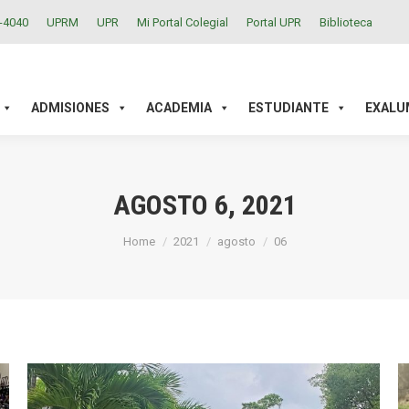
2-4040
UPRM
UPR
Mi Portal Colegial
Portal UPR
Biblioteca
ACADEMIA
ESTUDIANTE
EXALUMNOS
INVESTIGAC
ADMISIONES
ACADEMIA
ESTUDIANTE
EXALU
AGOSTO 6, 2021
You are here:
Home
2021
agosto
06