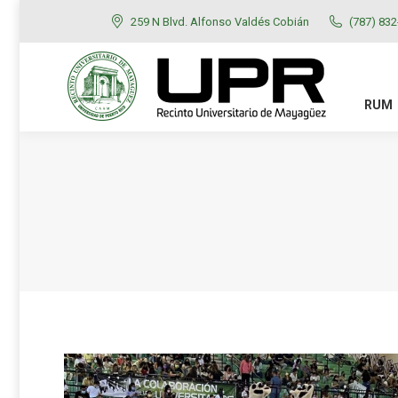
259 N Blvd. Alfonso Valdés Cobián
(787) 83
RUM
ADMISIONES
RUM