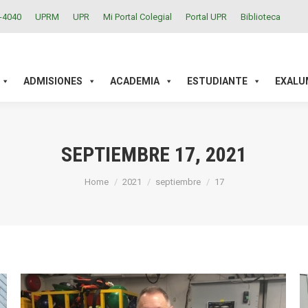
2-4040
UPRM
UPR
Mi Portal Colegial
Portal UPR
Biblioteca
ACADEMIA
ESTUDIANTE
EXALUMNOS
INVESTIGAC
ADMISIONES
ACADEMIA
ESTUDIANTE
EXALU
SEPTIEMBRE 17, 2021
You are here:
Home
2021
septiembre
17