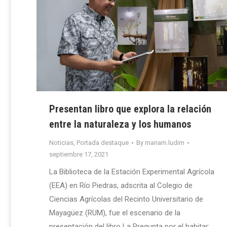
Presentan libro que explora la relación
entre la naturaleza y los humanos
Noticias
,
Portada destaque
By
mariam.ludim
septiembre 17, 2021
La Biblioteca de la Estación Experimental Agrícola
(EEA) en Río Piedras, adscrita al Colegio de
Ciencias Agrícolas del Recinto Universitario de
Mayagüez (RUM), fue el escenario de la
presentación del libro La Pregunta por el habitar: