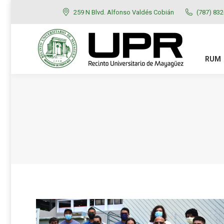
259 N Blvd. Alfonso Valdés Cobián
(787) 83
RUM
ADMISIONES
RUM