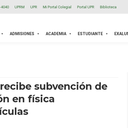
2-4040
UPRM
UPR
Mi Portal Colegial
Portal UPR
Biblioteca
ACADEMIA
ESTUDIANTE
EXALUMNOS
INVESTIGAC
ADMISIONES
ACADEMIA
ESTUDIANTE
EXALU
recibe subvención de
n en física
ículas