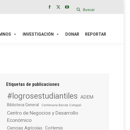
Buscar
Facebook
X
YouTube
page
page
page
IÓN
DONAR
REPORTAR
opens
opens
opens
in
in
in
MNOS
INVESTIGACIÓN
DONAR
REPORTAR
new
new
new
window
window
window
Etiquetas de publicaciones
#logrosestudiantiles
ADEM
Biblioteca General
Centenaria Banda Colegial
Centro de Negocios y Desarrollo
Económico
Ciencias Agrícolas
CoHemis