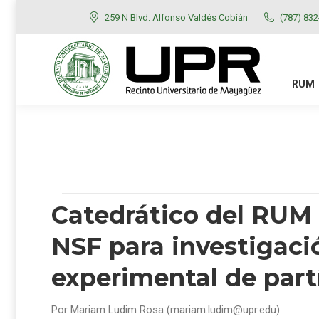
259 N Blvd. Alfonso Valdés Cobián
(787) 83
RUM
ADMISIONES
RUM
Catedrático del RUM 
NSF para investigació
experimental de part
Por Mariam Ludim Rosa (mariam.ludim@upr.edu)