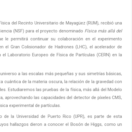
Física del Recinto Universitario de Mayagüez (RUM), recibió una
 Ciencia (NSF) para el proyecto denominado
Física más allá del
ue le permitirá continuar su colaboración en el experimento
n el Gran Colisionador de Hadrones (LHC), el acelerador de
 el Laboratorio Europeo de Física de Partículas (CERN) en la
l universo a las escalas más pequeñas y sus simetrías básicas,
za cuántica de la materia oscura, la relación de la gravedad con
es. Estudiaremos las pruebas de la física, más allá del Modelo
ra, aprovechando las capacidades del detector de píxeles CMS,
ísica experimental de partículas.
o de la Universidad de Puerto Rico (UPR), es parte de esta
, cuyos hallazgos dieron a conocer el Bosón de Higgs, como un