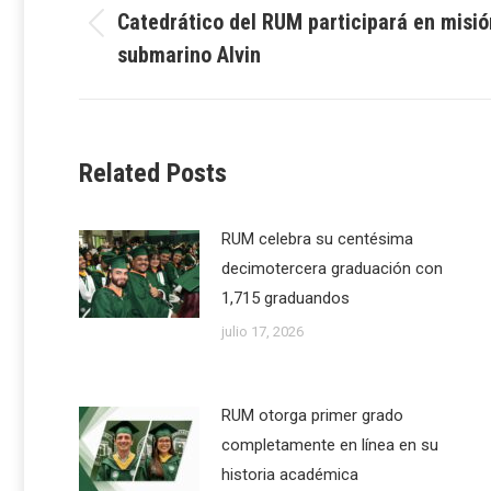
navigation
Catedrático del RUM participará en misión
Previous
submarino Alvin
post:
Related Posts
RUM celebra su centésima
decimotercera graduación con
1,715 graduandos
julio 17, 2026
RUM otorga primer grado
completamente en línea en su
historia académica