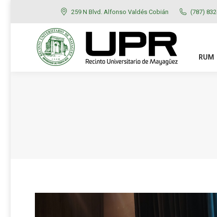
259 N Blvd. Alfonso Valdés Cobián
(787) 83
RUM
ADMISIONES
RUM