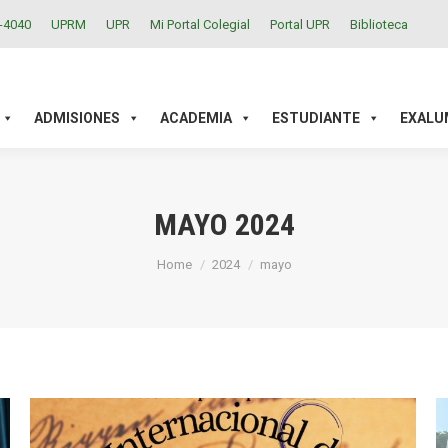
2-4040
UPRM
UPR
Mi Portal Colegial
Portal UPR
Biblioteca
ACADEMIA
ESTUDIANTE
EXALUMNOS
INVESTIGAC
ADMISIONES
ACADEMIA
ESTUDIANTE
EXALU
MAYO 2024
You are here:
Home
2024
mayo