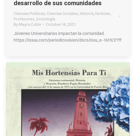
desarrollo de sus comunidades
Ciencias Políticas
,
Ciencias Sociales
,
Historia
,
Noticias
,
Profesores
,
Sociología
By
Mayra Colón
October 14, 2021
Jóvenes Universitarios impactan la comunidad.
https://issuu.com/periodicovision/docs/issu_e-1619/2?ff