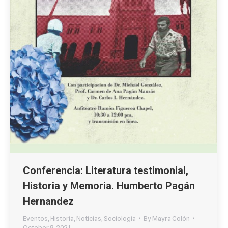
Conferencia: Literatura testimonial,
Historia y Memoria. Humberto Pagán
Hernandez
Eventos
,
Historia
,
Noticias
,
Sociología
By
Mayra Colón
October 8, 2021