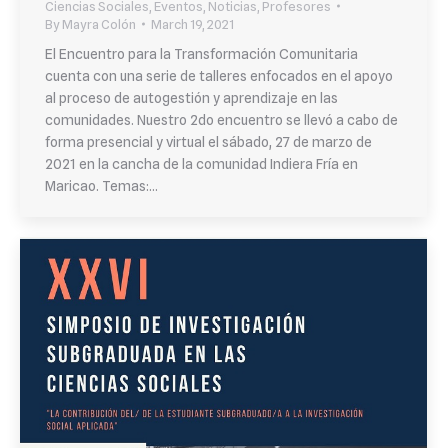
Ciencias Sociales
,
Eventos
,
Noticias
,
Profesores
By
Mayra Colón
March 19, 2021
El Encuentro para la Transformación Comunitaria
cuenta con una serie de talleres enfocados en el apoyo
al proceso de autogestión y aprendizaje en las
comunidades. Nuestro 2do encuentro se llevó a cabo de
forma presencial y virtual el sábado, 27 de marzo de
2021 en la cancha de la comunidad Indiera Fría en
Maricao. Temas:…