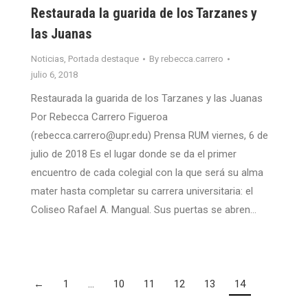
Restaurada la guarida de los Tarzanes y
las Juanas
Noticias
,
Portada destaque
By
rebecca.carrero
julio 6, 2018
Restaurada la guarida de los Tarzanes y las Juanas
Por Rebecca Carrero Figueroa
(rebecca.carrero@upr.edu) Prensa RUM viernes, 6 de
julio de 2018 Es el lugar donde se da el primer
encuentro de cada colegial con la que será su alma
mater hasta completar su carrera universitaria: el
Coliseo Rafael A. Mangual. Sus puertas se abren…
←
1
…
10
11
12
13
14